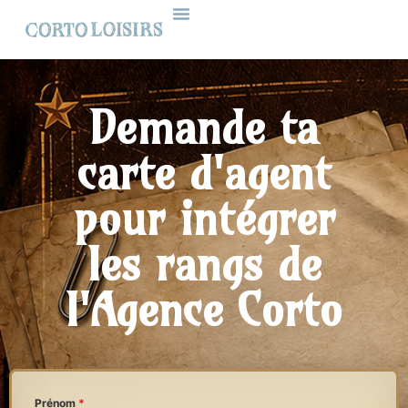
Demande ta
carte d'agent
pour intégrer
les rangs de
l'Agence Corto
Prénom
*